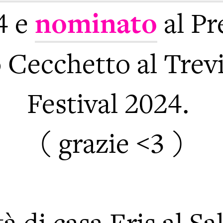
4 e
nominato
al Pr
 Cecchetto al Tre
Festival 2024.
( grazie <3 )