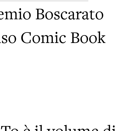
emio Boscarato
viso Comic Book