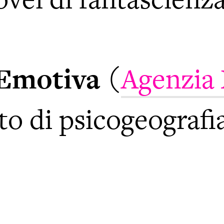
Emotiva
(
Agenzia 
ato di psicogeografi