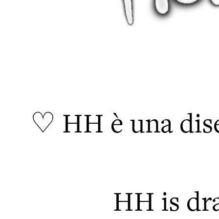
♡ HH è una dise
HH is dra