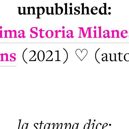
unpublished:
ima Storia Milane
ns
(2021) ♡ (aut
la stampa dice: