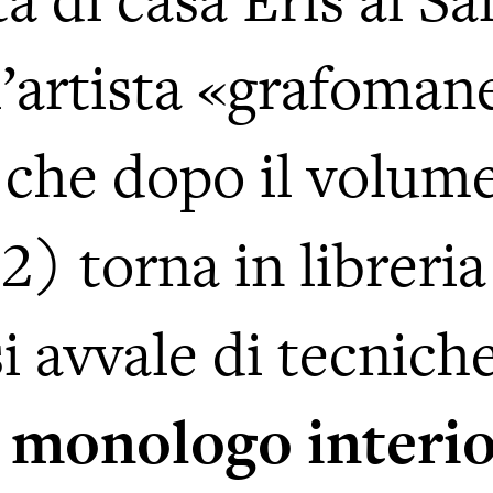
à di casa Eris al Sa
l’artista «grafomane
 che dopo il volum
2) torna in libreri
 avvale di tecniche
l
monologo interio