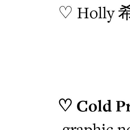
♡ Holl
♡ Cold P
graphic n