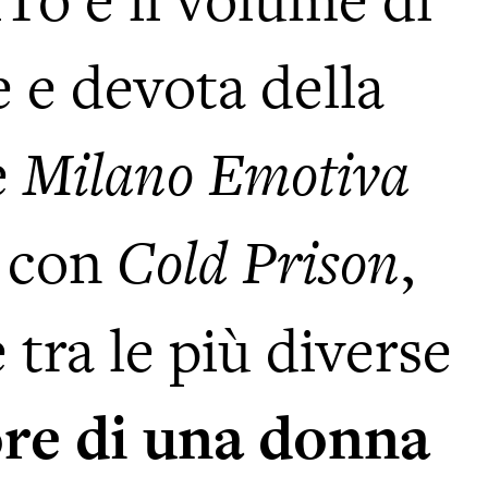
lTo è il volume di
 e devota della
e
Milano Emotiva
a con
,
Cold Prison
 tra le più diverse
re di una donna