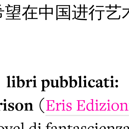
y 希望在中国进行艺
libri pubblicati:
rison
(
Eris Edizion
ovel di fantascienza