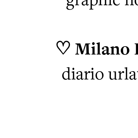
♡ Milano 
diario url