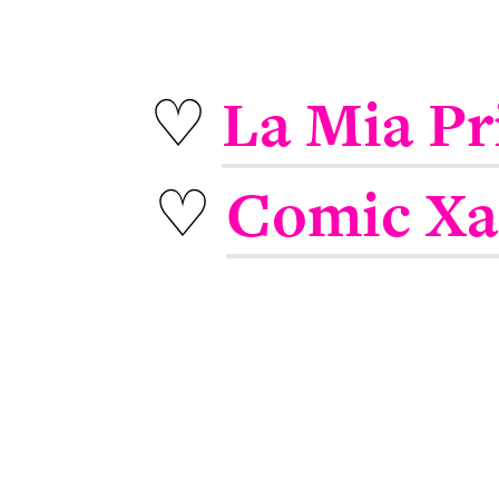
♡
La Mia Pr
♡
Comic Xa