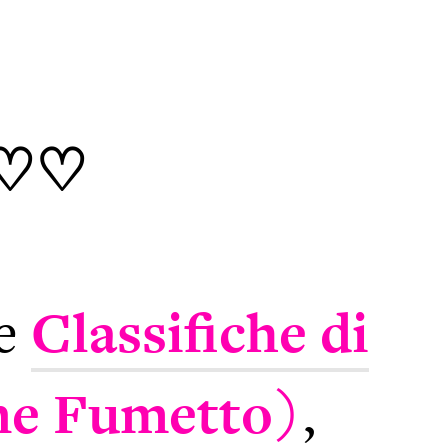
 ♡♡
le
Classifiche di
one Fumetto)
,