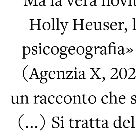
“Ma la vera novit
Holly Heuser, 
psicogeografia»
(Agenzia X, 202
un racconto che si
(...) Si tratta de